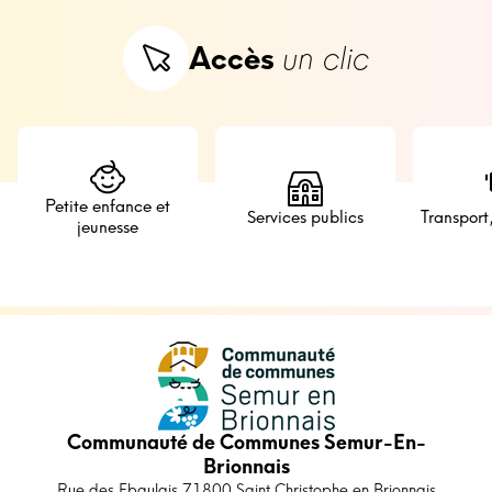
Accès
un clic
Petite enfance et
Services publics
Transport
jeunesse
Communauté de Communes Semur-En-
Brionnais
Rue des Ebaulais 71800 Saint Christophe en Brionnais