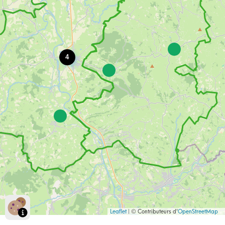
Aire de stationnement pour les camping-cars
Montée de la Cray, 71110 Semur-en-Brionnais
03 85 25 02 94
4
Aire de stationnement pour les camping-cars
Chemin du bassin, 71110 Artaix
03 85 25 01 31
Aire de stationnement pour les campings-cars
12, route de l'Allée, 71800 Saint-Christophe-en-Brionnais
03 85 25 82 16
Marraycourt - aire de stationnement
2 Place du Champ de Foire, 71110 Marcigny
07 71 27 18 11
Leaflet
| © Contributeurs d'
OpenStreetMap