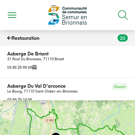
Restauration
20
Auberge De Briant
31 Rout Du Brionnais, 71110 Briant
03 85 25 98 69
Auberge Du Val D'arconce
Ouvert
Le Bourg, 71110 Saint-Didier-en-Brionnais
03 85 25 19 58
Aux Scaffoteux D'oye
Ouvert
Le Bourg, 71800 Oyé
06 60 17 97 99