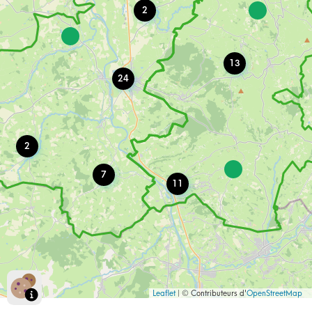
Autre
20
2
13
24
2
7
11
Leaflet
| © Contributeurs d'
OpenStreetMap