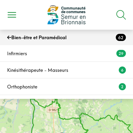
Bien-être et Paramédical
62
Infirmiers
29
Kinésithérapeute - Masseurs
6
Orthophoniste
2
Ambulancier
4
Ostéopathe - Rééducation
1