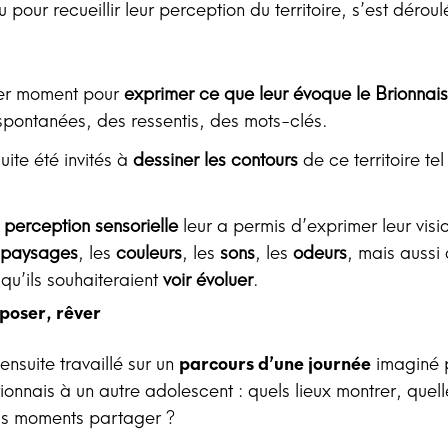
u pour recueillir leur perception du territoire, s’est déroul
er moment pour
exprimer ce que leur évoque le Brionnai
spontanées, des ressentis, des mots-clés.
suite été invités à
dessiner les contours
de ce territoire tel 
 perception sensorielle
leur a permis d’exprimer leur visi
paysages
, les
couleurs
, les
sons
, les
odeurs
, mais aussi 
qu’ils souhaiteraient
voir évoluer
.
poser, rêver
ensuite travaillé sur un
parcours d’une journée
imaginé p
ionnais à un autre adolescent : quels lieux montrer, quell
ls moments partager ?