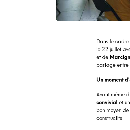
Dans le cadr
le 22 juillet a
et de
Marcig
partage entre
Un moment d’
Avant même de 
convivial
et u
bon moyen de 
constructifs.