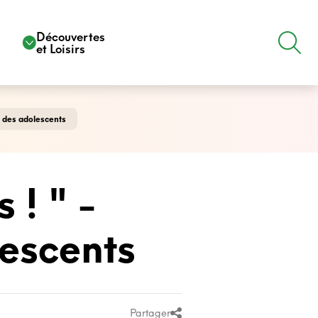
e
Découvertes
et Loisirs
c des adolescents
 ! " -
escents
Partager