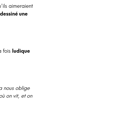
ils aimeraient
dessiné une
a fois
ludique
ça nous oblige
ù on vit, et on