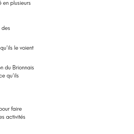
é en plusieurs
s
des
qu’ils le voient
on du Brionnais
ce qu’ils
our faire
es activités