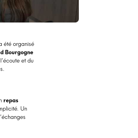
 a été organisé
ud Bourgogne
l’écoute et du
s.
un
repas
mplicité. Un
d’échanges