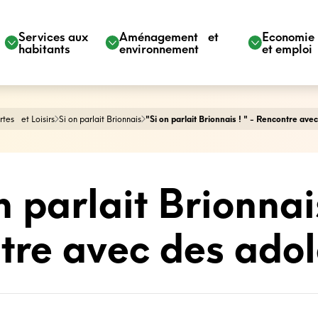
Services aux
Aménagement et
Economi
habitants
environnement
et emploi
tes et Loisirs
Si on parlait Brionnais
"Si on parlait Brionnais ! " - Rencontre ave
n parlait Brionnais
tre avec des adol