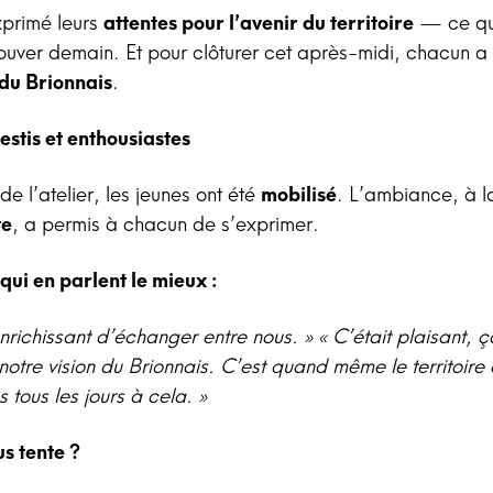
exprimé leurs
attentes pour l’avenir du territoire
— ce qu’
trouver demain. Et pour clôturer cet après-midi, chacun a
 du Brionnais
.
estis et enthousiastes
e l’atelier, les jeunes ont été
mobilisé
. L’ambiance, à l
te
, a permis à chacun de s’exprimer.
 qui en parlent le mieux :
enrichissant d’échanger entre nous. »
« C’était plaisant, 
 notre vision du Brionnais. C’est quand même le territoire o
s tous les jours à cela. »
us tente ?