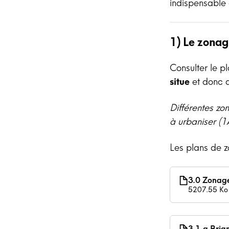
indispensable 
1) Le zonag
Consulter le p
situe
et donc q
Différentes zo
à urbaniser (1
Les plans de 
3.0 Zonag
5207.55 Ko
3.1.a Bria