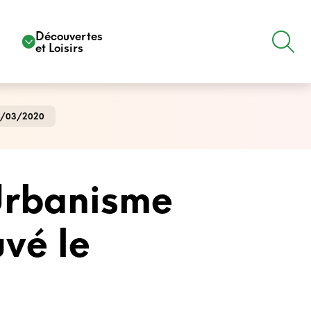
e
Découvertes
et Loisirs
 10/03/2020
'Urbanisme
vé le