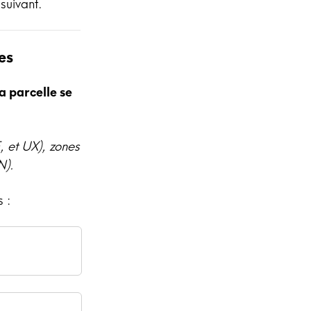
suivant.
es
a parcelle se
, et UX), zones
N).
 :