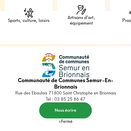
Artisans d'art,
Sports, culture, loisirs
Prod
équipement
Communauté de Communes Semur-En-
Brionnais
Rue des Ebaulais 71800 Saint Christophe en Brionnais
Tél : 03 85 25 86 47
Nous écrire
Fermé