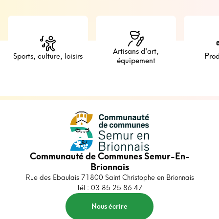
Artisans d'art,
Sports, culture, loisirs
Prod
équipement
Communauté de Communes Semur-En-
Brionnais
Rue des Ebaulais 71800 Saint Christophe en Brionnais
Tél : 03 85 25 86 47
Nous écrire