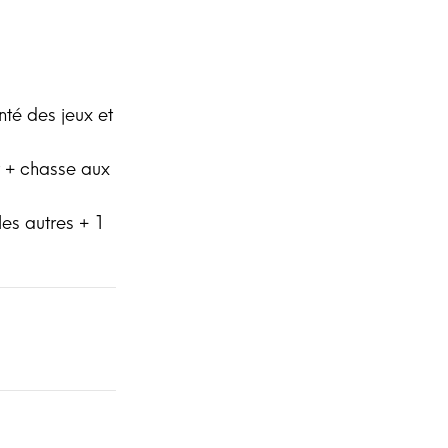
nté des jeux et
nt + chasse aux
les autres + 1