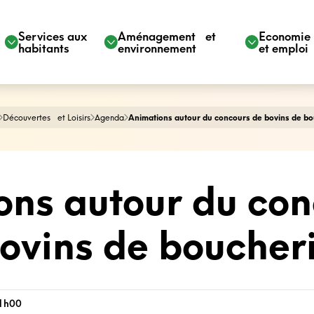
Services aux
Aménagement et
Economi
habitants
environnement
et emploi
Découvertes et Loisirs
Agenda
Animations autour du concours de bovins de bo
ons autour du con
ovins de boucher
21h00