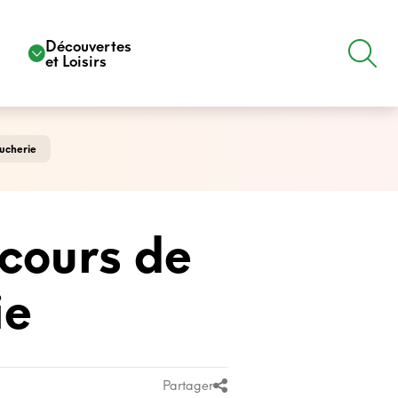
e
Découvertes
et Loisirs
ucherie
cours de
ie
Partager