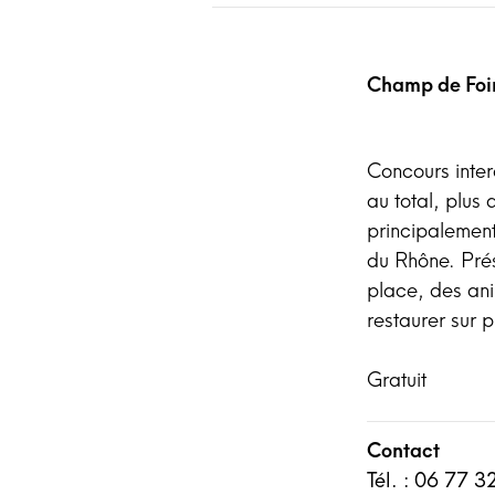
Champ de Foir
Concours inte
au total, plus
principalement
du Rhône. Prés
place, des ani
restaurer sur p
Gratuit
Contact
Tél. : 06 77 3